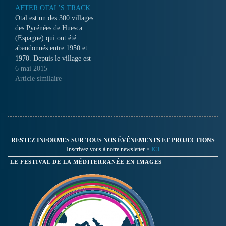
AFTER OTAL’S TRACK
Otal est un des 300 villages
des Pyrénées de Huesca
(Espagne) qui ont été
abandonnés entre 1950 et
1970. Depuis le village est
resté actif puisque ses
6 mai 2015
habitants et descendants
Article similaire
continuent à se rendre au
village chaque année pour la
fête de leur saint. Mais pour
arriver au village il…
RESTEZ INFORMES SUR TOUS NOS ÉVÉNEMENTS ET PROJECTIONS
Inscrivez vous à notre newsletter >
ICI
LE FESTIVAL DE LA MÉDITERRANÉE EN IMAGES