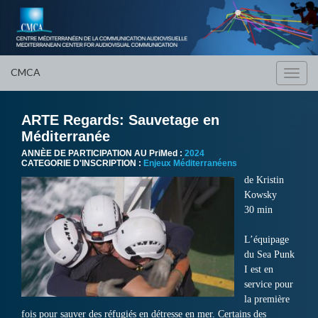
CMCA
Toggl
navig
ARTE Regards: Sauvetage en
Méditerranée
ANNÈE DE PARTICIPATION AU PriMed :
2024
CATEGORIE D'INSCRIPTION :
Enjeux Méditerranéens
de Kristin
Kowsky
30 min
L’équipage
du Sea Punk
I est en
service pour
la première
fois pour sauver des réfugiés en détresse en mer. Certains des