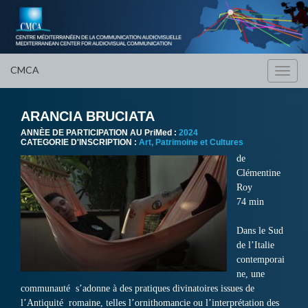
CMCA
Toggl
navig
ARANCIA BRUCIATA
ANNÈE DE PARTICIPATION AU PriMed :
2024
CATEGORIE D'INSCRIPTION :
Art, Patrimoine et Cultures
de
Clémentine
Roy
74 min
Dans le Sud
de l’Italie
contemporai
ne, une
communauté s’adonne à des pratiques divinatoires issues de
l’Antiquité romaine, telles l’ornithomancie ou l’interprétation des