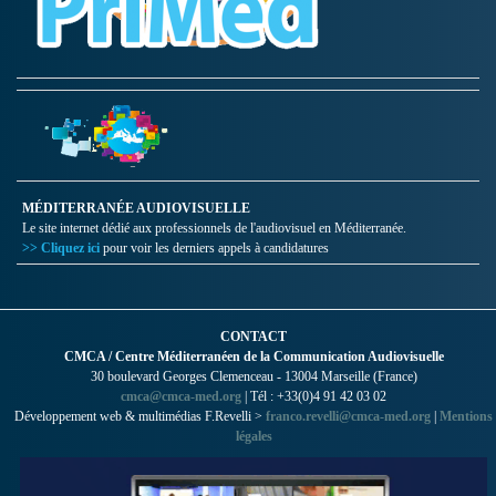
MÉDITERRANÉE AUDIOVISUELLE
Le site internet dédié aux professionnels de l'audiovisuel en Méditerranée.
>> Cliquez ici
pour voir les derniers appels à candidatures
CONTACT
CMCA / Centre Méditerranéen de la Communication Audiovisuelle
30 boulevard Georges Clemenceau - 13004 Marseille (France)
cmca@cmca-med.org
| Tél : +33(0)4 91 42 03 02
Développement web & multimédias F.Revelli >
franco.revelli@cmca-med.org
|
Mentions
légales