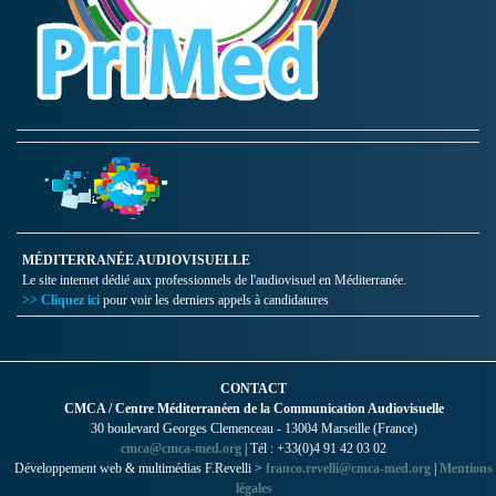
MÉDITERRANÉE AUDIOVISUELLE
Le site internet dédié aux professionnels de l'audiovisuel en Méditerranée.
>> Cliquez ici
pour voir les derniers appels à candidatures
CONTACT
CMCA / Centre Méditerranéen de la Communication Audiovisuelle
30 boulevard Georges Clemenceau - 13004 Marseille (France)
cmca@cmca-med.org
| Tél : +33(0)4 91 42 03 02
Développement web & multimédias F.Revelli >
franco.revelli@cmca-med.org
|
Mentions
légales