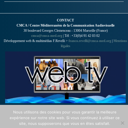
CONTACT
CMCA / Centre Méditerranéen de la Communication Audiovisuelle
30 boulevard Georges Clemenceau - 13004 Marseille (France)
cmca@cmca-med.org
| Tél : +33(0)4 91 42 03 02
Développement web & multimédias F.Revelli >
franco.revelli@cmca-med.org
|
Mentions
légales
Nous utilisons des cookies pour vous garantir la meilleure
expérience sur notre site web. Si vous continuez à utiliser ce
site, nous supposerons que vous en êtes satisfait.