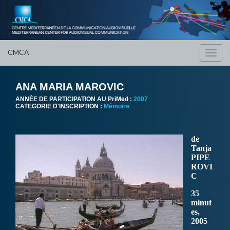
CMCA
Toggl
navig
ANA MARIA MAROVIC
ANNÈE DE PARTICIPATION AU PriMed :
2007
CATEGORIE D'INSCRIPTION :
Mémoire
de
Tanja
PIPE
ROVI
C
35
minut
es,
2005