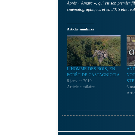
Après « Amara », qui est son premier fil
cinématographiques et en 2015 elle réal
Articles similaires
L’HOMME DES BOIS, EN
AND
FORÊT DE CASTAGNICCIA
NOT
8 janvier 2019
STE
Article similaire
6 ma
Artic