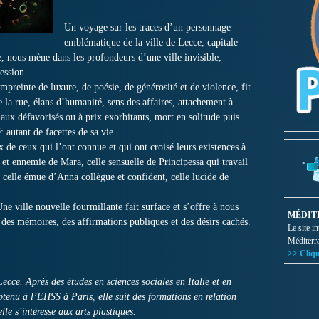
Un voyage sur les traces d’un personnage
emblématique de la ville de Lecce, capitale
ie, nous mène dans les profondeurs d’une ville invisible,
ression.
mpreinte de luxure, de poésie, de générosité et de violence, fit
e la rue, élans d’humanité, sens des affaires, attachement à
 aux défavorisés ou à prix exorbitants, mort en solitude puis
: autant de facettes de sa vie…
x de ceux qui l’ont connue et qui ont croisé leurs existences à
et ennemie de Mara, celle sensuelle de Principessa qui travail
 celle émue d’Anna collègue et confident, celle lucide de
e ville nouvelle fourmillante fait surface et s’offre à nous
MÉDIT
s des mémoires, des affirmations publiques et des désirs cachés.
Le site i
Méditerr
>> Cliqu
ecce. Après des études en sciences sociales en Italie et en
tenu à l’EHSS à Paris, elle suit des formations en relation
lle s’intéresse aux arts plastiques.