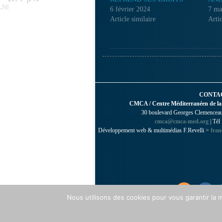
6 février 2024
7 ma
Article similaire
Artic
CONTA
CMCA / Centre Méditerranéen de la
30 boulevard Georges Clemenceau 
cmca@cmca-med.org
| Tél
Développement web & multimédias F.Revelli >
fran
Nous utilisons des cookies pour vous garantir la m