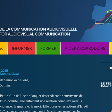
ed
INFORMER
FORMER
AIDER À COPRODUIRE
R
:
2025
éditerranéens
de Simonka de Jong
LE FE
53 min
IMAGE
Petite-fille de Loe de Jong et descendante de survivants de
l’Holocauste, elle entretient une relation complexe avec la
violence, la guerre et la mort.
Elle observe les actions d’Israël
à Gaza avec des sentiments mitigés, s’interrogeant sur les