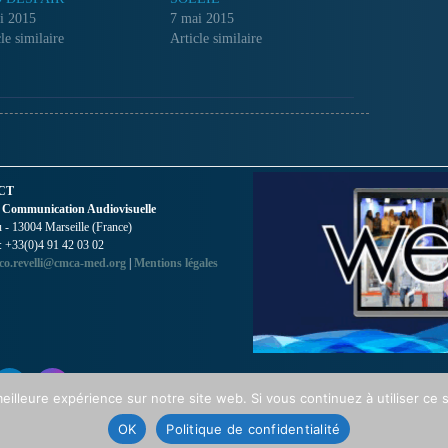
i 2015
7 mai 2015
le similaire
Article similaire
CT
 Communication Audiovisuelle
- 13004 Marseille (France)
 : +33(0)4 91 42 03 02
co.revelli@cmca-med.org
|
Mentions légales
eilleure expérience sur notre site web. Si vous continuez à utiliser ce
OK
Politique de confidentialité