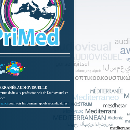
ERRANÉE AUDIOVISUELLE
nternet dédié aux professionnels de l'audiovisuel en
anée.
ez ici
pour voir les derniers appels à candidatures