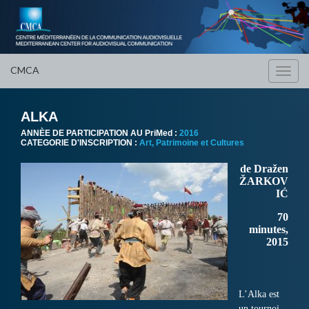
CMCA
Toggl
navig
ALKA
ANNÈE DE PARTICIPATION AU PriMed :
2016
CATEGORIE D'INSCRIPTION :
Art, Patrimoine et Cultures
de Dražen
ŽARKOV
IĆ
70
minutes,
2015
L’Alka est
un tournoi