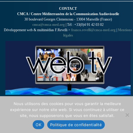
CONTACT
CMCA / Centre Méditerranéen de la Communication Audiovisuelle
30 boulevard Georges Clemenceau - 13004 Marseille (France)
cmca@cmca-med.org
| Tél : +33(0)4 91 42 03 02
Développement web & multimédias F.Revelli >
franco.revelli@cmca-med.org
|
Mentions
légales
Nous utilisons des cookies pour vous garantir la meilleure
expérience sur notre site web. Si vous continuez à utiliser ce
site, nous supposerons que vous en êtes satisfait.
OK
Politique de confidentialité