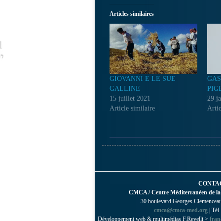
Articles similaires
GIOVANNI E LE SUE
GAS
GALLINE
PIG
15 juillet 2021
29 j
Article similaire
Artic
CONTA
CMCA / Centre Méditerranéen de la
30 boulevard Georges Clemenceau 
cmca@cmca-med.org
| Tél
Développement web & multimédias F.Revelli >
fran