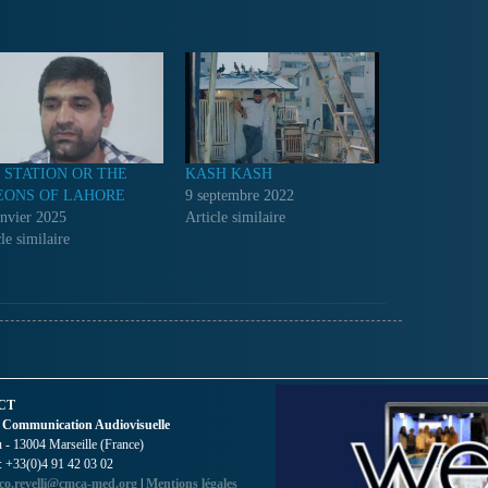
 STATION OR THE
KASH KASH
EONS OF LAHORE
9 septembre 2022
anvier 2025
Article similaire
le similaire
CT
 Communication Audiovisuelle
- 13004 Marseille (France)
 : +33(0)4 91 42 03 02
co.revelli@cmca-med.org
|
Mentions légales