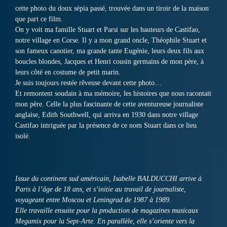
cette photo du doux sépia passé, trouvée dans un tiroir de la maison
que part ce film.
On y voit ma famille Stuart et Parsi sur les hauteurs de Castifao,
notre village en Corse. Il y a mon grand oncle, Théophile Stuart et
son fameux canotier, ma grande tante Eugénie, leurs deux fils aux
boucles blondes, Jacques et Henri cousin germains de mon père, à
leurs côté en costume de petit marin.
Je suis toujours restée rêveuse devant cette photo…
Et remontent soudain à ma mémoire, les histoires que nous racontait
mon père. Celle la plus fascinante de cette aventureuse journaliste
anglaise, Edith Southwell, qui arriva en 1930 dans notre village
Castifao intriguée par la présence de ce nom Stuart dans ce lieu
isolé.
Issue du continent sud américain, Isabelle BALDUCCHI arrive à
Paris à l’âge de 18 ans, et s’initie au travail de journaliste,
voyageant entre Moscou et Leningrad de 1987 à 1989.
Elle travaille ensuite pour la production de magazines musicaux
Megamix pour la Sept-Arte. En parallèle, elle s’oriente vers la