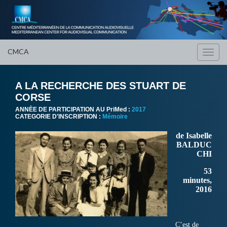
CMCA
Toggl
navig
A LA RECHERCHE DES STUART DE
CORSE
ANNÈE DE PARTICIPATION AU PriMed :
2017
CATEGORIE D'INSCRIPTION :
Mémoire
de Isabelle
BALDUC
CHI
53
minutes,
2016
C’est de