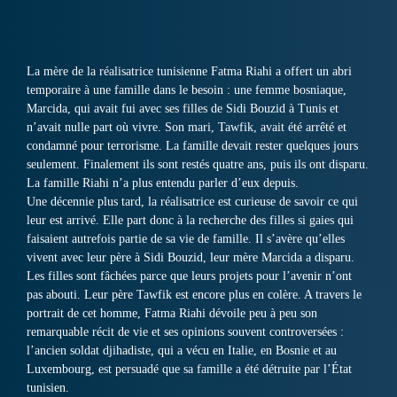
La mère de la réalisatrice tunisienne Fatma Riahi a offert un abri
temporaire à une famille dans le besoin : une femme bosniaque,
Marcida, qui avait fui avec ses filles de Sidi Bouzid à Tunis et
n’avait nulle part où vivre. Son mari, Tawfik, avait été arrêté et
condamné pour terrorisme. La famille devait rester quelques jours
seulement. Finalement ils sont restés quatre ans, puis ils ont disparu.
La famille Riahi n’a plus entendu parler d’eux depuis.
Une décennie plus tard, la réalisatrice est curieuse de savoir ce qui
leur est arrivé. Elle part donc à la recherche des filles si gaies qui
faisaient autrefois partie de sa vie de famille. Il s’avère qu’elles
vivent avec leur père à Sidi Bouzid, leur mère Marcida a disparu.
Les filles sont fâchées parce que leurs projets pour l’avenir n’ont
pas abouti. Leur père Tawfik est encore plus en colère. A travers le
portrait de cet homme, Fatma Riahi dévoile peu à peu son
remarquable récit de vie et ses opinions souvent controversées :
l’ancien soldat djihadiste, qui a vécu en Italie, en Bosnie et au
Luxembourg, est persuadé que sa famille a été détruite par l’État
tunisien.