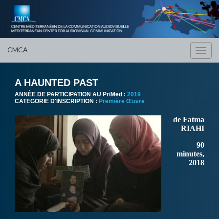
CMCA
Toggl
navig
A HAUNTED PAST
ANNÈE DE PARTICIPATION AU PriMed :
2019
CATEGORIE D'INSCRIPTION :
Première Œuvre
de Fatma
RIAHI
90
minutes,
2018