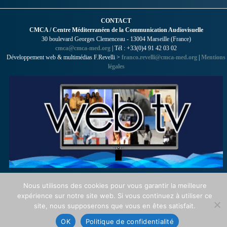
CONTACT
CMCA / Centre Méditerranéen de la Communication Audiovisuelle
30 boulevard Georges Clemenceau - 13004 Marseille (France)
cmca@cmca-med.org
| Tél : +33(0)4 91 42 03 02
Développement web & multimédias F.Revelli >
franco.revelli@cmca-med.org
|
Mentions
légales
Nous utilisons des cookies pour vous garantir la meilleure
expérience sur notre site web. Si vous continuez à utiliser ce
site, nous supposerons que vous en êtes satisfait.
OK
Politique de confidentialité