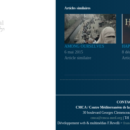
Articles similaires
AMONG OURSELVES
HAP
6 mai 2015
8 dé
Article similaire
Artic
CONTA
CMCA / Centre Méditerranéen de la
30 boulevard Georges Clemenceau 
cmca@cmca-med.org
| Tél
Développement web & multimédias F.Revelli >
fran