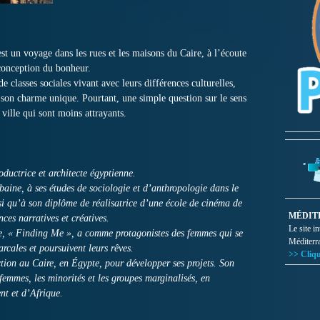
est un voyage dans les rues et les maisons du Caire, à l’écoute
r conception du bonheur.
e classes sociales vivant avec leurs différences culturelles,
e son charme unique. Pourtant, une simple question sur le sens
 ville qui sont moins attrayants.
oductrice et architecte égyptienne.
baine, à ses études de sociologie et d’anthropologie dans le
si qu’à son diplôme de réalisatrice d’une école de cinéma de
MÉDIT
ces narratives et créatives.
Le site i
e, « Finding Me », a comme protagonistes des femmes qui se
Méditerr
cales et poursuivent leurs rêves.
>> Cliqu
ction au Caire, en Égypte, pour développer ses projets. Son
 femmes, les minorités et les groupes marginalisés, en
nt et d’Afrique.