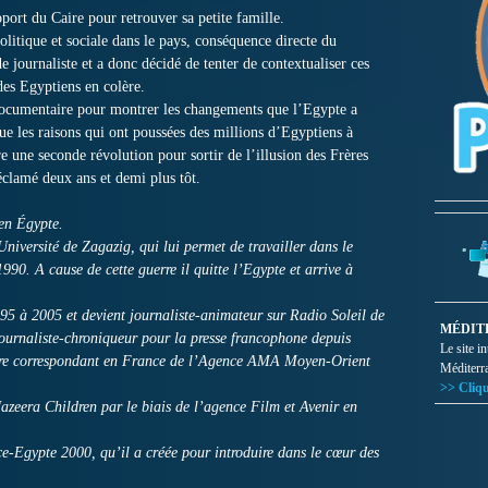
oport du Caire pour retrouver sa petite famille.
politique et sociale dans le pays, conséquence directe du
e journaliste et a donc décidé de tenter de contextualiser ces
des Egyptiens en colère.
 documentaire pour montrer les changements que l’Egypte a
ue les raisons qui ont poussées des millions d’Egyptiens à
re une seconde révolution pour sortir de l’illusion des Frères
éclamé deux ans et demi plus tôt.
en Égypte.
niversité de Zagazig, qui lui permet de travailler dans le
990. A cause de cette guerre il quitte l’Egypte et arrive à
1995 à 2005 et devient journaliste-animateur sur Radio Soleil de
MÉDIT
journaliste-chroniqueur pour la presse francophone depuis
Le site i
r être correspondant en France de l’Agence AMA Moyen-Orient
Méditerr
>> Cliqu
 Jazeera Children par le biais de l’agence Film et Avenir en
nce-Egypte 2000, qu’il a créée pour introduire dans le cœur des