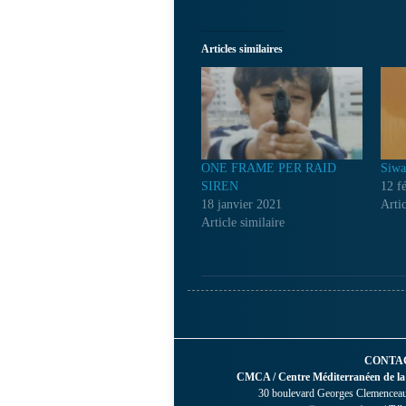
Articles similaires
ONE FRAME PER RAID
Siwa
SIREN
12 f
18 janvier 2021
Artic
Article similaire
CONTA
CMCA / Centre Méditerranéen de la
30 boulevard Georges Clemenceau 