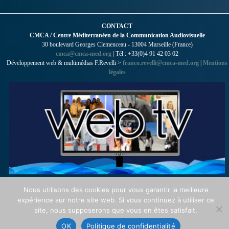
CONTACT
CMCA / Centre Méditerranéen de la Communication Audiovisuelle
30 boulevard Georges Clemenceau - 13004 Marseille (France)
cmca@cmca-med.org
| Tél : +33(0)4 91 42 03 02
Développement web & multimédias F.Revelli >
franco.revelli@cmca-med.org
|
Mentions
légales
Nous utilisons des cookies pour vous garantir la meilleure
expérience sur notre site web. Si vous continuez à utiliser ce
site, nous supposerons que vous en êtes satisfait.
OK
Politique de confidentialité