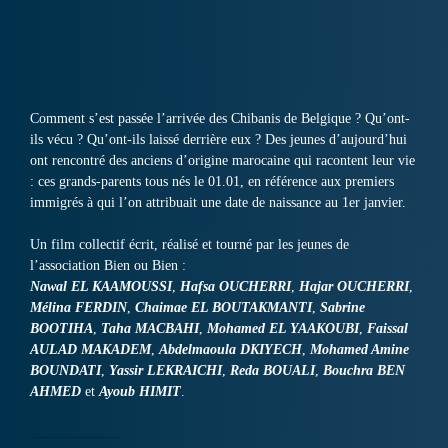
Comment s’est passée l’arrivée des Chibanis de Belgique ? Qu’ont-
ils vécu ? Qu’ont-ils laissé derrière eux ? Des jeunes d’aujourd’hui
ont rencontré des anciens d’origine marocaine qui racontent leur vie
: ces grands-parents tous nés le 01.01, en référence aux premiers
immigrés à qui l’on attribuait une date de naissance au 1er janvier.
Un film collectif écrit, réalisé et tourné par les jeunes de
l’association Bien ou Bien :
Nawal EL KAAMOUSSI
,
Hafsa OUCHERRI
,
Hajar OUCHERRI
,
Mélina FERDIN
,
Chaimae EL BOUTAKMANTI
,
Sabrine
BOOTIHA
,
Taha MACBAHI
,
Mohamed EL YAAKOUBI
,
Faissal
AULAD MAKADEM
,
Abdelmaoula DKIYECH
,
Mohamed Amine
BOUNDATI
,
Yassir LEKRAICHI
,
Reda BOUALI
,
Bouchra BEN
AHMED
et
Ayoub HIMIT
.