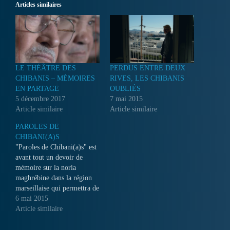
Articles similaires
LE THÉÂTRE DES
PERDUS ENTRE DEUX
CHIBANIS – MÉMOIRES
RIVES, LES CHIBANIS
EN PARTAGE
OUBLIÉS
5 décembre 2017
7 mai 2015
Article similaire
Article similaire
PAROLES DE
CHIBANI(A)S
"Paroles de Chibani(a)s" est
avant tout un devoir de
mémoire sur la noria
maghrébine dans la région
marseillaise qui permettra de
mieux connaître leur histoire
6 mai 2015
et aidera à les reconnaître
Article similaire
comme des citoyens...