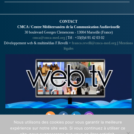
CONTACT
CMCA / Centre Méditerranéen de la Communication Audiovisuelle
30 boulevard Georges Clemenceau - 13004 Marseille (France)
cmca@cmca-med.org
| Tél : +33(0)4 91 42 03 02
Développement web & multimédias F.Revelli >
franco.revelli@cmca-med.org
|
Mentions
légales
Nous utilisons des cookies pour vous garantir la meilleure
expérience sur notre site web. Si vous continuez à utiliser ce