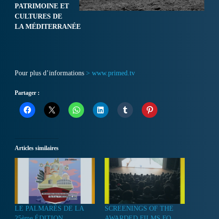
PATRIMOINE ET
CULTURES DE
LA MÉDITERRANÉE
Pour plus d’informations
> www.primed.tv
Partager :
Articles similaires
LE PALMARÈS DE LA
SCREENINGS OF THE
25ème ÉDITION
AWARDED FILMS FO