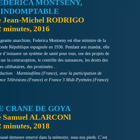
EDERICA MONTSENY,
’INDOMPTABLE
e Jean-Michel RODRIGO
2 minutes, 2016
igeante anarchiste, Federica Montseny est élue ministre de la
onde République espagnole en 1936. Pendant son mandat, elle
te d’instaurer un système de santé pour tous, ose des projets de
 sur la contraception, le contrôle des naissances, les droits des
es célibataires, des prostituées…
duction : Marmitafilms (France), avec la participation de
nce Télévisions (France) et France 3 Midi-Pyrénées (France
)
E CRANE DE GOYA
e Samuel ALARCONl
2 minutes, 2018
passé demeure enterré dans la mémoire, sous nos pieds. C’est