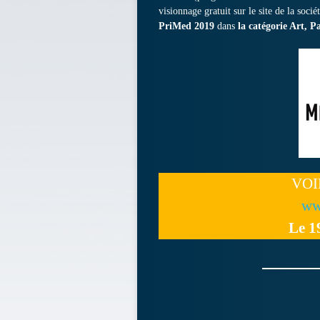
visionnage gratuit sur le site de la soci
PriMed 2019
dans
la catégorie Art, P
VOI
ww
Le 1