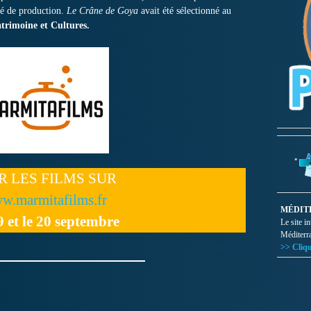
été de production.
Le Crâne de Goya
avait été sélectionné au
atrimoine et Cultures.
R LES FILMS SUR
w.marmitafilms.fr
MÉDIT
9 et le 20 septembre
Le site i
Méditerr
>> Cliqu