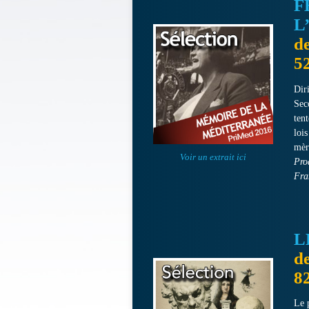
F
L
d
5
Dir
Sec
ten
lois
mèr
Voir un extrait ici
Pro
Fra
L
d
8
Le 