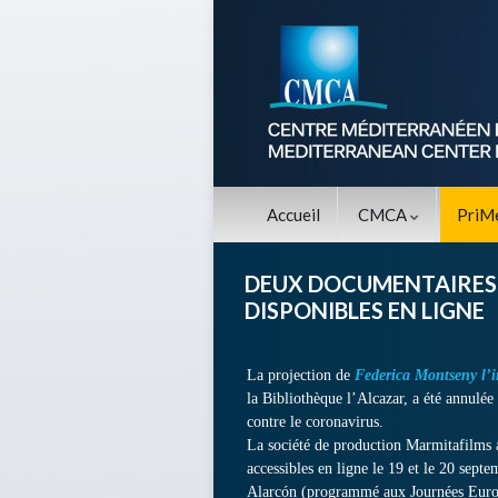
Accueil
CMCA
PriM
DEUX DOCUMENTAIRES 
DISPONIBLES EN LIGNE
La projection de
Federica Montseny l’
la Bibliothèque l’Alcazar, a été annulée 
contre le coronavirus.
La société de production Marmitafilms a
accessibles en ligne le 19 et le 20 sep
Alarcón (programmé aux Journées Europ