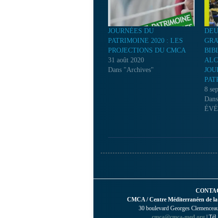
JOURNÉES DU
DEU
PATRIMOINE 2020 : LES
GRA
PROJECTIONS DU CMCA
BIB
31 août 2020
ALC
Dans "Archives"
JOU
PAT
8 se
Dan
ÉVÉ
CONTA
CMCA / Centre Méditerranéen de la
30 boulevard Georges Clemenceau 
cmca@cmca-med.org
| Tél