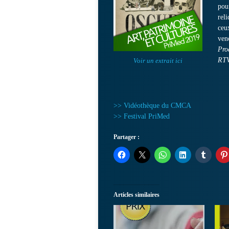
pou
rel
ceu
ven
Pro
RTV
Voir un extrait ici
>> Vidéothèque du CMCA
>> Festival PriMed
Partager :
Articles similaires