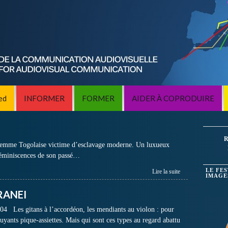
ed
INFORMER
FORMER
AIDER À COPRODUIRE
R
 femme Togolaise victime d’esclavage moderne. Un luxueux
 réminiscences de son passé…
LE FE
Lire la suite
IMAGE
RANEI
Les gitans à l’accordéon, les mendiants au violon : pour
ruyants pique-assiettes. Mais qui sont ces types au regard abattu