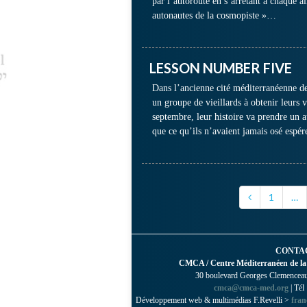
par l’autoroute en s’arrêtant à chaque a
autonautes de la cosmopiste »…
LESSON NUMBER FIVE
Dans l’ancienne cité méditerranéenne de
un groupe de vieillards à obtenir leurs 
septembre, leur histoire va prendre un 
que ce qu’ils n’avaient jamais osé espé
1
…
CONTA
CMCA / Centre Méditerranéen de la
30 boulevard Georges Clemenceau 
cmca@cmca-med.org
| Tél
Développement web & multimédias F.Revelli >
fran