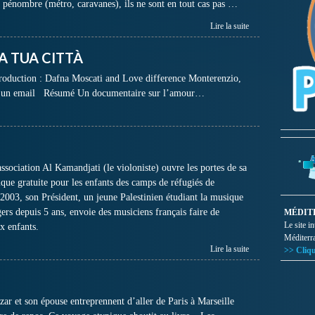
a pénombre (métro, caravanes), ils ne sont en tout cas pas …
Lire la suite
A TUA CITTÀ
uction : Dafna Moscati and Love difference Monterenzio,
er un email Résumé Un documentaire sur l’amour…
sociation Al Kamandjati (le violoniste) ouvre les portes de sa
que gratuite pour les enfants des camps de réfugiés de
 2003, son Président, un jeune Palestinien étudiant la musique
rs depuis 5 ans, envoie des musiciens français faire de
MÉDIT
Le site i
ux enfants.
Méditerr
Lire la suite
>> Cliqu
zar et son épouse entreprennent d’aller de Paris à Marseille