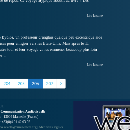
ire de repos. Ce voyage atypique aboutit au livre « Les
Lire la suite
 Byblos, un professeur d’anglais quelque peu excentrique aide
visas pour émigrer vers les Etats-Unis. Mais après le 11
autre tour et leur voyage va les emmener beaucoup plus loin
rer…
Lire la suite
204
205
206
207
CT
 Communication Audiovisuelle
- 13004 Marseille (France)
 : +33(0)4 91 42 03 02
co.revelli@cmca-med.org
|
Mentions légales