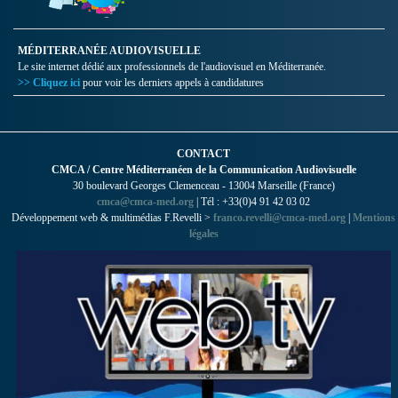
MÉDITERRANÉE AUDIOVISUELLE
Le site internet dédié aux professionnels de l'audiovisuel en Méditerranée.
>> Cliquez ici
pour voir les derniers appels à candidatures
CONTACT
CMCA / Centre Méditerranéen de la Communication Audiovisuelle
30 boulevard Georges Clemenceau - 13004 Marseille (France)
cmca@cmca-med.org
| Tél : +33(0)4 91 42 03 02
Développement web & multimédias F.Revelli >
franco.revelli@cmca-med.org
|
Mentions
légales