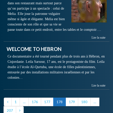
dans son restaurant mais surtout parce
qu’on participe à un spectacle : celui de
Melia. Elle joue la patronne vulgaire
même si âgée et élégante. Melia est bien
consciente de son rôle et que sa vie se
passe toute dans ce petit endroit, entre les tables et le comptoir….
Lire la suite
WELCOME TO HEBRON
Ce documentaire a été tourné pendant plus de trois ans à Hébron, en
Cisjordanie. Leila Sarsour, 17 ans, est le protagoniste du film. Leila
étudie à l’école Al-Qurtuba, une école de filles palestiniennes,
entourée par des installations militaires israéliennes et par les
colonies…
Lire la suite
1
…
176
177
178
179
180
…
207