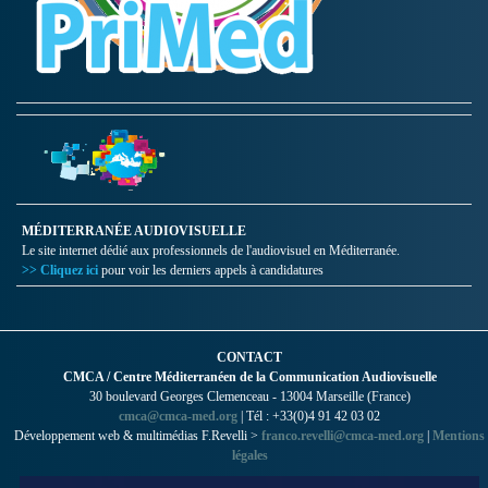
MÉDITERRANÉE AUDIOVISUELLE
Le site internet dédié aux professionnels de l'audiovisuel en Méditerranée.
>> Cliquez ici
pour voir les derniers appels à candidatures
CONTACT
CMCA / Centre Méditerranéen de la Communication Audiovisuelle
30 boulevard Georges Clemenceau - 13004 Marseille (France)
cmca@cmca-med.org
| Tél : +33(0)4 91 42 03 02
Développement web & multimédias F.Revelli >
franco.revelli@cmca-med.org
|
Mentions
légales