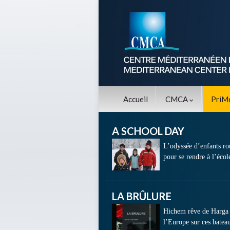
Accueil
CMCA
PriM
A SCHOOL DAY
L’odyssée d’enfants ro
pour se rendre à l’écol
LA BRÛLURE
Hichem rêve de Harga de
l’Europe sur ces batea