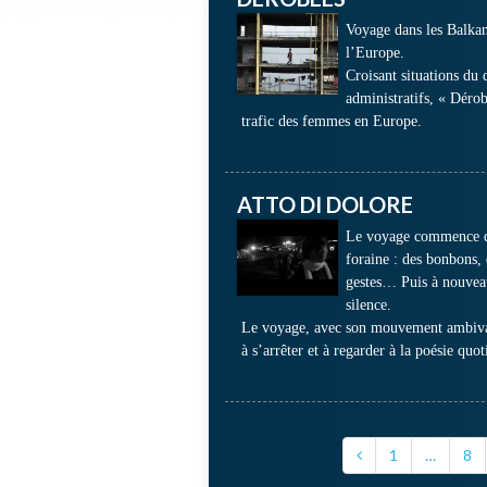
Voyage dans les Balkans
l’Europe.
Croisant situations du 
administratifs, « Déro
trafic des femmes en Europe.
ATTO DI DOLORE
Le voyage commence dan
foraine : des bonbons, 
gestes… Puis à nouveau d
silence.
Le voyage, avec son mouvement ambivalen
à s’arrêter et à regarder à la poésie quo
1
…
8