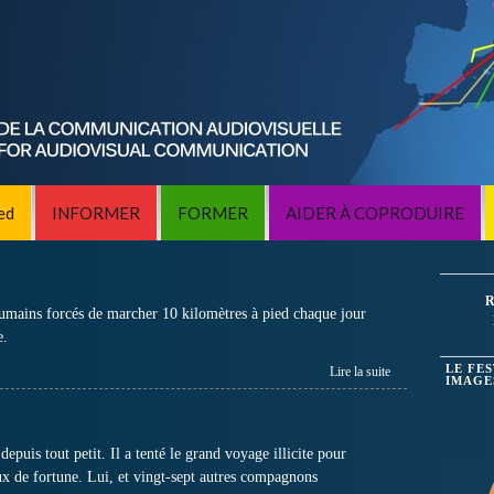
ed
INFORMER
FORMER
AIDER À COPRODUIRE
R
umains forcés de marcher 10 kilomètres à pied chaque jour
e.
LE FE
Lire la suite
IMAGE
puis tout petit. Il a tenté le grand voyage illicite pour
ux de fortune. Lui, et vingt-sept autres compagnons